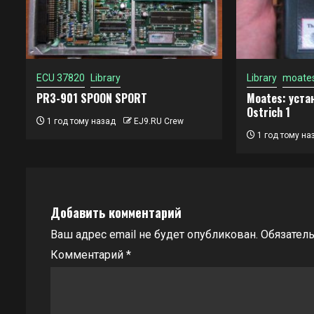
ECU 37820
Library
Library
moate
PR3-901 SPOON SPORT
Moates: устан
Ostrich 1
1 год тому назад
EJ9.RU Crew
1 год тому на
Добавить комментарий
Ваш адрес email не будет опубликован.
Обязател
Комментарий
*