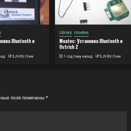
s
Library
moates
овка Bluetooth в
Moates: Установка Bluetooth в
Ostrich 2
зад
EJ9.RU Crew
1 год тому назад
EJ9.RU Crew
ьные поля помечены
*