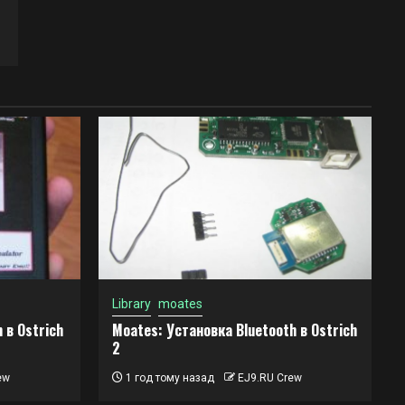
Library
moates
 в Ostrich
Moates: Установка Bluetooth в Ostrich
2
ew
1 год тому назад
EJ9.RU Crew