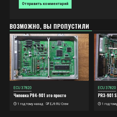
ВОЗМОЖНО, ВЫ ПРОПУСТИЛИ
ECU 37820
ECU 37820
Чиповка P84-901 это просто
PR3-901 
1 год тому назад
EJ9.RU Crew
1 год том