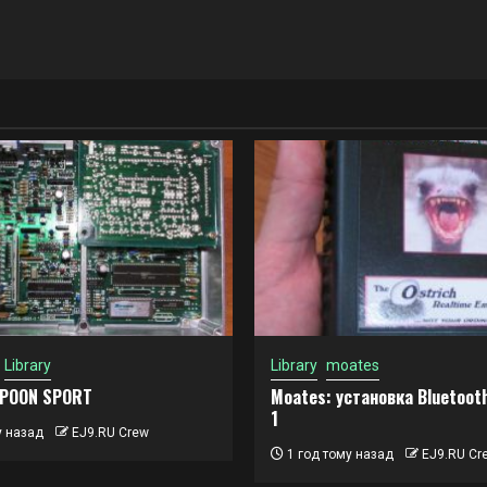
Library
Library
moates
SPOON SPORT
Moates: установка Bluetooth
1
у назад
EJ9.RU Crew
1 год тому назад
EJ9.RU Cr