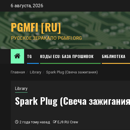
Перейти
6 августа, 2026
к
содержимому
PGMFI [RU]
РУССКОЕ ЗЕРАКАЛО PGMFI.ORG
TG
КОДЫ ECU: БАЗА ПРОШИВОК
БИБЛИОТЕКА
Главная
Library
Spark Plug (Свеча зажигания)
Library
Spark Plug (Свеча зажигания
2 года тому назад
EJ9.RU Crew