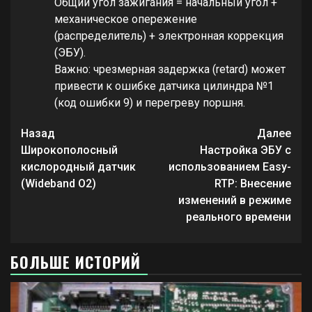
Общий угол зажигания = начальный угол +
механическое опережение
(распределитель) + электронная коррекция
(ЭБУ).
Важно: чрезмерная задержка (retard) может
привести к ошибке датчика цилиндра №1
(код ошибки 9) и перегреву поршня.
Продолжить
Назад
Далее
чтение
Широкополосный
Настройка ЭБУ с
кислородный датчик
использованием Easy-
(Wideband O2)
RTP: Внесение
изменений в режиме
реального времени
БОЛЬШЕ ИСТОРИЙ