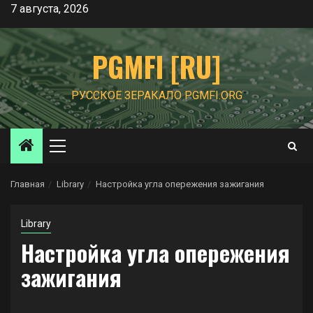
Перейти
7 августа, 2026
к
содержимому
PGMFI [RU]
РУССКОЕ ЗЕРАКАЛО PGMFI.ORG
Основное
меню
Главная
Library
Настройка угла опережения зажигания
Library
Настройка угла опережения
зажигания