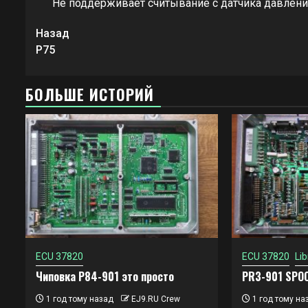
Не поддерживает считывание с датчика давлени
Продолжить
Назад
чтение
P75
БОЛЬШЕ ИСТОРИЙ
ECU 37820
ECU 37820
Lib
Чиповка P84-901 это просто
PR3-901 SPO
1 год тому назад
EJ9.RU Crew
1 год тому на