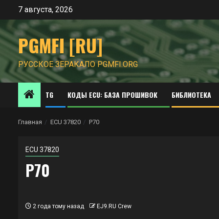
Перейти
7 августа, 2026
к
содержимому
PGMFI [RU]
РУССКОЕ ЗЕРАКАЛО PGMFI.ORG
TG
КОДЫ ECU: БАЗА ПРОШИВОК
БИБЛИОТЕКА
Главная
ECU 37820
P70
ECU 37820
P70
2 года тому назад
EJ9.RU Crew