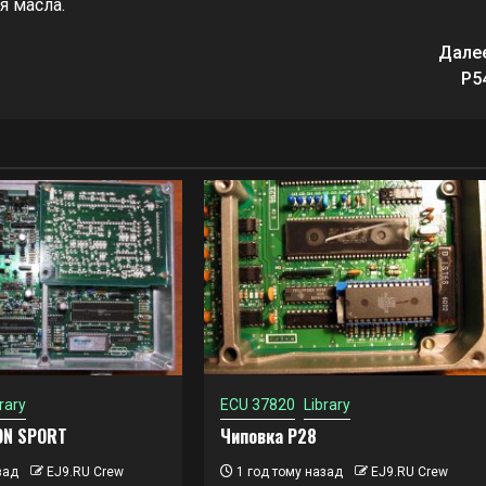
я масла.
Дале
P5
rary
ECU 37820
Library
ON SPORT
Чиповка P28
зад
EJ9.RU Crew
1 год тому назад
EJ9.RU Crew