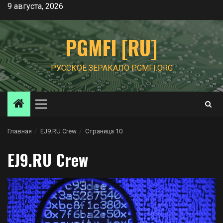
Перейти
9 августа, 2026
к
содержимому
PGMFI [RU]
РУССКОЕ ЗЕРАКАЛО PGMFI.ORG
Основное
меню
Главная
EJ9.RU Crew
Страница 10
EJ9.RU Crew