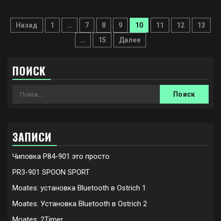
Пагинация
Назад
1
…
7
8
9
10
11
12
13
записей
…
15
Далее
ПОИСК
Найти:
ЗАПИСИ
Чиповка P84-901 это просто
PR3-901 SPOON SPORT
Moates: установка Bluetooth в Ostrich 1
Moates: Установка Bluetooth в Ostrich 2
Moates: 2Timer