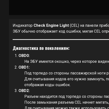
Индикатор
Check Engine Light
(CEL) на панели приб
ЭБУ обычно отображает код ошибки, мигая CEL оп
Диагностика по поколениям:
OBD0:
На ЭБУ имеется окошко, через которое виде
OBD1:
Под торпедо со стороны пассажирской ноги 
Для считывания кодов его нужно замкнуть, по
отображая коды ошибок.
OBD2:
Разъем находится под торпедо со стороны па
После замыкания разъема CEL начнет мигать,
Для считывания можно также использовать с