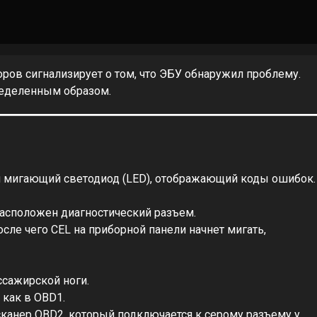
оров сигнализирует о том, что ЭБУ обнаружил проблему.
ределенным образом.
н мигающий светодиод (LED), отображающий коды ошибок.
расположен диагностический разъем.
сле чего CEL на приборной панели начнет мигать,
ссажирской ноги.
 как в OBD1.
канер OBD2, который подключается к серому разъему у