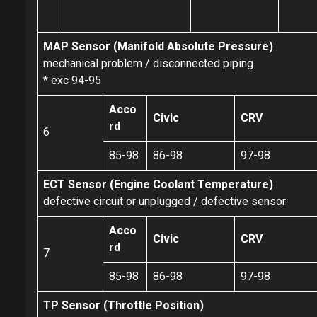
MAP Sensor (Manifold Absolute Pressure)
mechanical problem / disconnected piping
* exc 94-95
Acco
Civic
CRV
rd
6
85-98
86-98
97-98
ECT Sensor (Engine Coolant Temperature)
defective circuit or unplugged / defective sensor
Acco
Civic
CRV
rd
7
85-98
86-98
97-98
TP Sensor (Throttle Position)