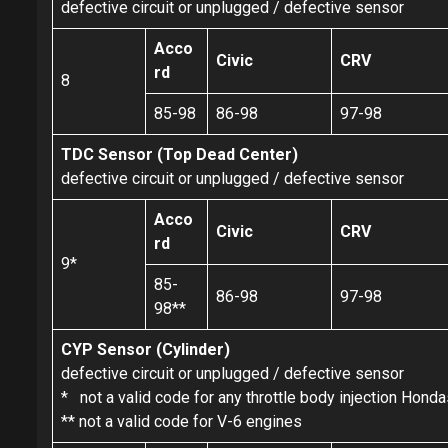
defective circuit or unplugged / defective sensor
Acco
Civic
CRV
rd
8
85-98
86-98
97-98
TDC Sensor (Top Dead Center)
defective circuit or unplugged / defective sensor
Acco
Civic
CRV
rd
9*
85-
86-98
97-98
98**
CYP Sensor (Cylinder)
defective circuit or unplugged / defective sensor
* not a valid code for any throttle body injection Hond
** not a valid code for V-6 engines