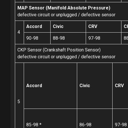
MAP Sensor (Manifold Absolute Pressure)
defective circuit or unplugged / defective sensor
Accord
Civic
CRV
C
4
90-98
88-98
97-98
8
CKP Sensor (Crankshaft Position Sensor)
defective circuit or unplugged / defective sensor
Accord
Civic
CRV
5
85-98 *
86-98
97-98