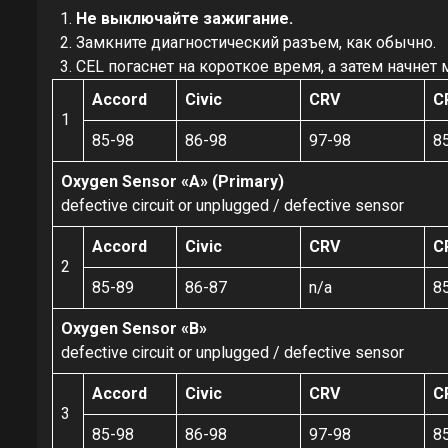
Не выключайте зажигание.
Замкните диагностический разъем, как обычно.
CEL погаснет на короткое время, а затем начнет
Accord
Civic
CRV
C
1
85-98
86-98
97-98
8
Oxygen Sensor «A» (Primary)
defective circuit or unplugged / defective sensor
Accord
Civic
CRV
C
2
85-89
86-87
n/a
8
Oxygen Sensor «B»
defective circuit or unplugged / defective sensor
Accord
Civic
CRV
C
3
85-98
86-98
97-98
8