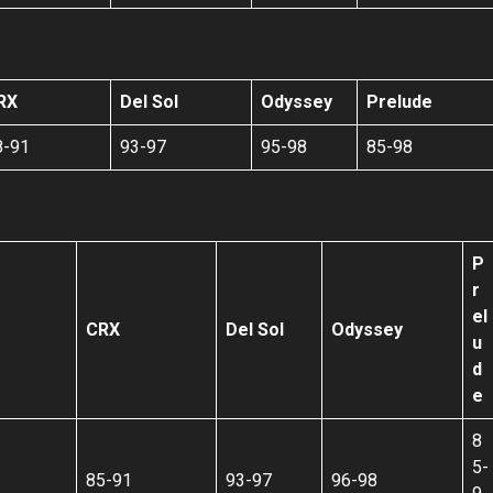
RX
Del Sol
Odyssey
Prelude
8-91
93-97
95-98
85-98
P
r
el
CRX
Del Sol
Odyssey
u
d
e
8
5-
85-91
93-97
96-98