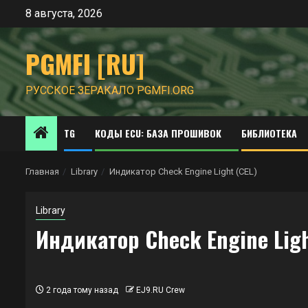
Перейти
8 августа, 2026
к
содержимому
PGMFI [RU]
РУССКОЕ ЗЕРАКАЛО PGMFI.ORG
TG
КОДЫ ECU: БАЗА ПРОШИВОК
БИБЛИОТЕКА
Главная
Library
Индикатор Check Engine Light (CEL)
Library
Индикатор Check Engine Ligh
2 года тому назад
EJ9.RU Crew