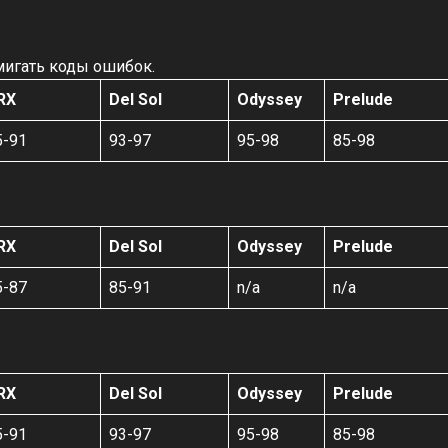
 мигать коды ошибок.
RX
Del Sol
Odyssey
Prelude
5-91
93-97
95-98
85-98
RX
Del Sol
Odyssey
Prelude
5-87
85-91
n/a
n/a
RX
Del Sol
Odyssey
Prelude
5-91
93-97
95-98
85-98